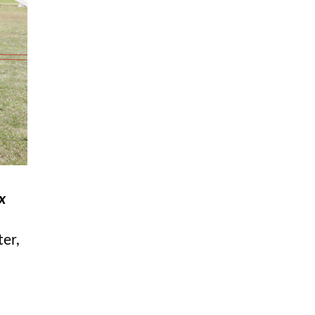
x
ter,