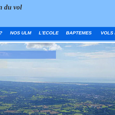
n du vol
?
NOS ULM
L'ECOLE
BAPTEMES
VOLS 
Le ciel est à vous
Un décor majestu