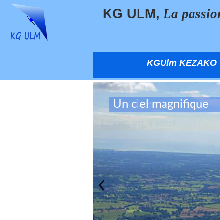
KG ULM,
La passio
KGUlm KEZAKO 
Un ciel magnifique