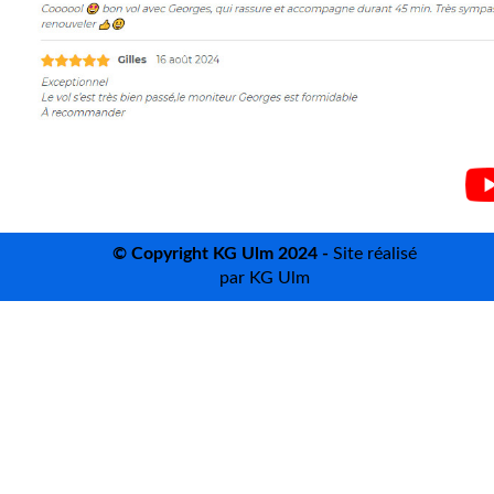
©
Copyright KG Ulm 2024 -
Site réalisé
par KG Ulm