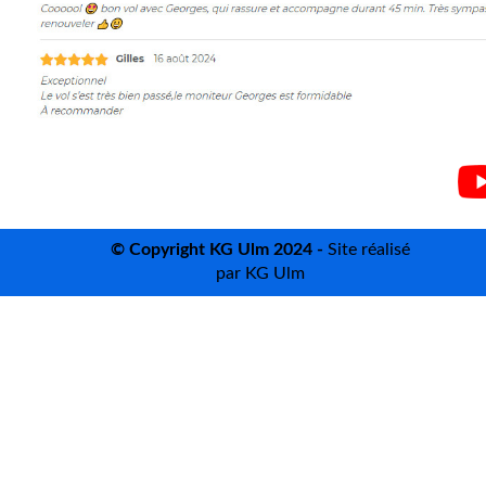
©
Copyright KG Ulm 2024 -
Site réalisé
par KG Ulm