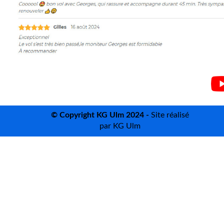
©
Copyright KG Ulm 2024 -
Site réalisé
par KG Ulm