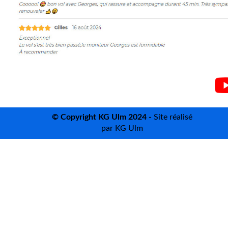
©
Copyright KG Ulm 2024 -
Site réalisé
par KG Ulm