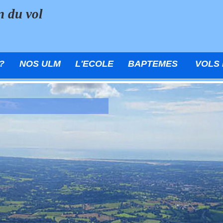
n du vol
?
NOS ULM
L'ECOLE
BAPTEMES
VOLS 
Le ciel est à vous
Un décor majestu