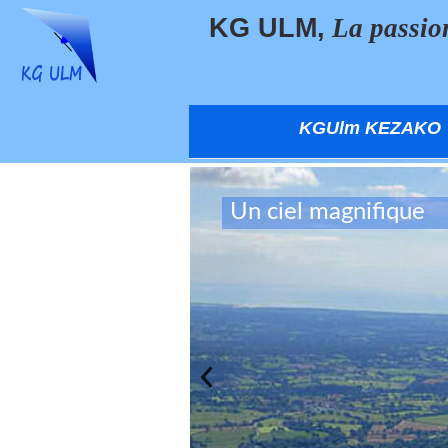
KG ULM,
La passio
KGUlm KEZAKO 
Un ciel magnifique