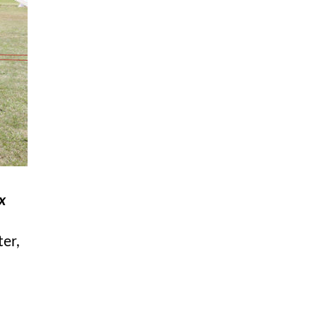
x
ter,